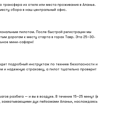
 трансфера из отеля или места проживания в Аланье.
месту сбора в наш центральный офис.
иональным пилотом. После быстрой регистрации мы
тым дорогам к месту старта в горах Тавр. Эта 25–30-
льное мини-сафари!
едет подробный инструктаж по технике безопасности и
ем и надежную страховку, а пилот тщательно проверит
гов разбега — и вы в воздухе. В течение 15–25 минут (в
ад захватывающими дух пейзажами Аланьи, наслаждаясь