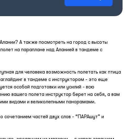
Алании? А также посмотреть на город с высоты
полет на параплане над Аланией в тандеме с
тупная для человека возможность полетать как птица
раглайдинг в тандеме с инструктором - это еще
уется особой подготовки или усилий - всю
нию вашего полета инструктор берет на себя, а вам
ими видами и великолепными панорамами.
о сочетанием частей двух слов - “ПАРАшут” и
 крыле, сделанном из материи, - с использованием