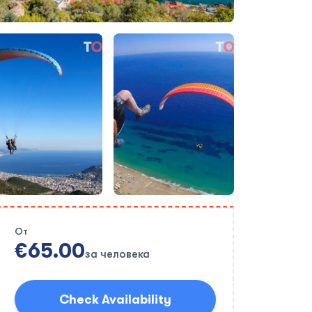
От
€65.00
за человека
Check Availability