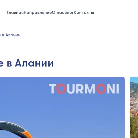
Главная
Направление
О нас
Блог
Контакты
 в Алании
е в Алании