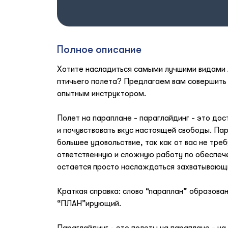
Полное описание
Хотите насладиться самыми лучшими видами 
птичьего полета? Предлагаем вам совершить 
опытным инструктором.
Полет на параплане - параглайдинг - это дос
и почувствовать вкус настоящей свободы. Па
большее удовольствие, так как от вас не треб
ответственную и сложную работу по обеспече
остается просто наслаждаться захватывающ
Краткая справка: слово “параплан” образован
“ПЛАН”ирующий.
Параглайдинг - это полеты на параплане - на