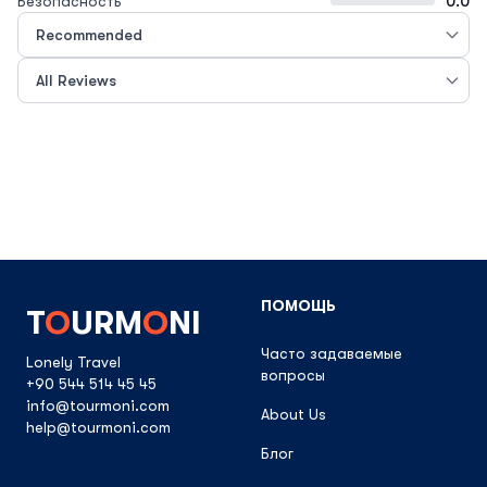
Безопасность
0.0
ПОМОЩЬ
T
O
URM
O
NI
Часто задаваемые
Lonely Travel
вопросы
+90 544 514 45 45
info@tourmoni.com
About Us
help@tourmoni.com
Блог